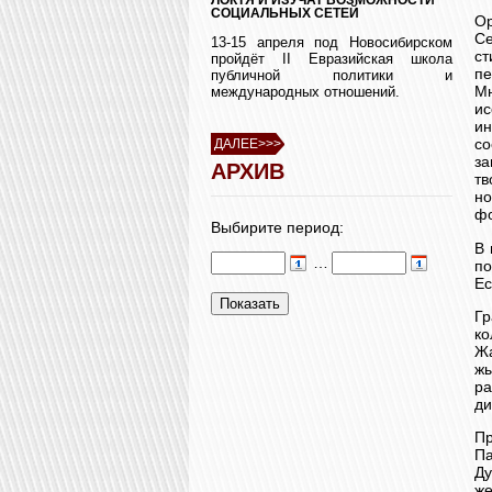
СОЦИАЛЬНЫХ СЕТЕЙ
Ор
Се
13-15 апреля под Новосибирском
с
пройдёт II Евразийская школа
пе
публичной политики и
Мн
международных отношений.
и
ин
со
ДАЛЕЕ>>>
з
АРХИВ
т
но
ф
Выбирите период:
В 
…
по
Ес
Гр
к
Жа
ж
ра
ди
Пр
П
Д
же