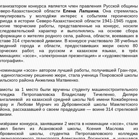
ганизатором конкурса является член правления Русской общины
веро-Казахстанской области
Елена Лапшина
. Она стремилась
тимулировать у молодёжи интерес к событиям героического
риода в истории Северо-Казахстанской области 1941-1945 годов.
огие творческие работы, представленные на конкурс, носили
сследовательский характер и выполнялись на основе сбора
формации о жителях родного села, района, области, воевавших в
ставе 314 стрелковой дивизии. В конкурсе участвовало 38 учебных
аведений города и области, предоставивших жюри около 80
ворческих работ, на русском и казахском языках, в трёх
минациях: «эссе», «электронная презентация» и «художественная
отография».
номинации «эссе» автором лучшей работы, получившей Гран-при,
 единогласному решению жюри, стала ученица Покровской школы
ильского района Анжелика Матвиенко.
амоты за 1 место были вручены студенту машиностроительного
олледжа Петропавловска Владиславу Тичеленко, Диляре
нгалиевой из казахской средней школы №6 имени Кожабергена
ырау и Любови Мурчич из Дубровинской школы Мамлютского
йона, рассказавшей о своем прадедушке — воине 314 стрелковой
визии.
изёрами конкурса, занявшими 2 места в номинации «эссе», стали
авел Белич из Асановской школы, Ксения Маслова из
убровинской школы, студентка Петропавловского колледжа
лезнодорожного транспорта Александра Лосинская и учащаяся