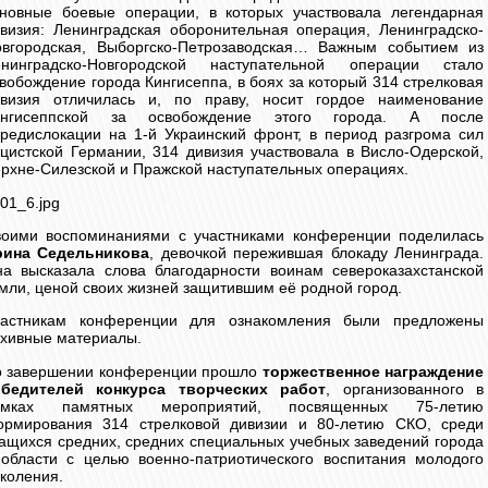
новные боевые операции, в которых участвовала легендарная
визия: Ленинградская оборонительная операция, Ленинградско-
вгородская, Выборгско-Петрозаводская… Важным событием из
енинградско-Новгородской наступательной операции стало
вобождение города Кингисеппа, в боях за который 314 стрелковая
ивизия отличилась и, по праву, носит гордое наименование
ингисеппской за освобождение этого города. А после
редислокации на 1-й Украинский фронт, в период разгрома сил
цистской Германии, 314 дивизия участвовала в Висло-Одерской,
рхне-Силезской и Пражской наступательных операциях.
оими воспоминаниями с участниками конференции поделилась
рина Седельникова
, девочкой пережившая блокаду Ленинграда.
а высказала слова благодарности воинам североказахстанской
мли, ценой своих жизней защитившим её родной город.
частникам конференции для ознакомления были предложены
хивные материалы.
о завершении конференции прошло
торжественное награждение
обедителей конкурса творческих работ
, организованного в
амках памятных мероприятий, посвященных 75-летию
ормирования 314 стрелковой дивизии и 80-летию СКО, среди
ащихся средних, средних специальных учебных заведений города
области с целью военно-патриотического воспитания молодого
коления.