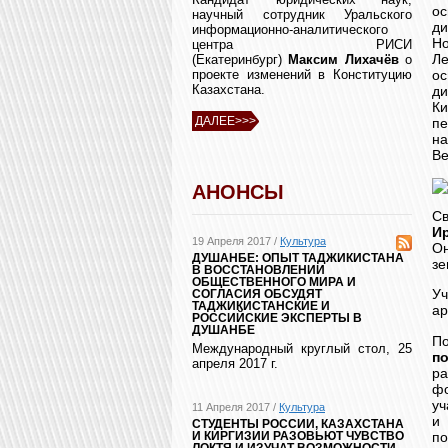
ос
научный сотрудник Уральского
ди
информационно-аналитического
Но
центра РИСИ
Л
(Екатеринбург)
Максим Лихачёв
о
ос
проекте изменений в Конституцию
Казахстана.
д
К
ДАЛЕЕ>>>
пе
на
Ве
АНОНСЫ
Св
И
19 Апреля 2017 /
Культура
Он
ДУШАНБЕ: ОПЫТ ТАДЖИКИСТАНА
зе
В ВОССТАНОВЛЕНИИ
ОБЩЕСТВЕННОГО МИРА И
У
СОГЛАСИЯ ОБСУДЯТ
ТАДЖИКИСТАНСКИЕ И
ар
РОССИЙСКИЕ ЭКСПЕРТЫ В
ДУШАНБЕ
П
Международный круглый стол, 25
п
апреля 2017 г.
р
ф
уч
11 Апреля 2017 /
Культура
и 
СТУДЕНТЫ РОССИИ, КАЗАХСТАНА
по
И КИРГИЗИИ РАЗОВЬЮТ ЧУВСТВО
ЛОКТЯ И ИЗУЧАТ ВОЗМОЖНОСТИ