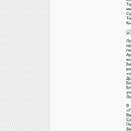
Та
м
С
Та
Кы
Лу
пр
ги
Ар
ко
Б
ра
«э
Ду
Б
Б
уч
Ло
В
«
Ва
С
П
Б