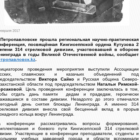
Февраля 2017
 Петропавловске прошла региональная научно-практическая
онференция, посвящённая Кингисеппской ордена Кутузова 2
тепени 314 стрелковой дивизии, участвовавшей в обороне
енинграда в годы Великой Отечественной войны, сообщает
етропавловск.kz
.
нициатором проведения мероприятия выступили Ассоциации
усских, славянских и казачьих объединений под
редседательством
Виктора Сайко
и Русская община Северо-
захстанской области под председательством
Натальи Римской-
орсаковой
. Цель проведения конференции заключалась в том,
тобы отдать дань памяти дедам и прадедам, героически
ажавшимся в составе дивизии. Незадолго до этого отмечался
жегодный день снятия блокады Ленинграда. А именно 314
трелковая дивизия внесла свой бесценный вклад в прорыв
окадного кольца вокруг Ленинграда.
а конференции рассматривались вопросы формирования,
мплектования и боевого пути Кингисеппской 314 стрелковой
визии. Участвующие в конференции преподаватели, студенты и
кольники учебных заведений города и области вспоминали