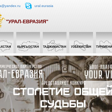
ia@yandex.ru
ural.eurasia
"УРАЛ-ЕВРАЗИЯ"
АХСТАН
КЫРГЫЗСТАН
ТАДЖИКИСТАН
УЗБЕКИСТАН
ТУРКМЕН
Пр