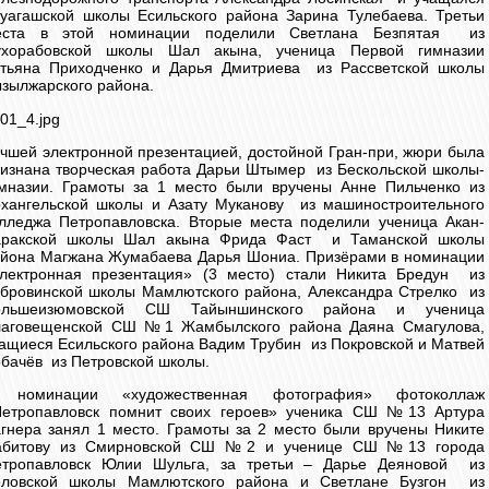
уагашской школы Есильского района Зарина Тулебаева. Третьи
еста в этой номинации поделили Светлана Безпятая из
ухорабовской школы Шал акына, ученица Первой гимназии
тьяна Приходченко и Дарья Дмитриева из Рассветской школы
зылжарского района.
чшей электронной презентацией, достойной Гран-при, жюри была
изнана творческая работа Дарьи Штымер из Бескольской школы-
мназии. Грамоты за 1 место были вручены Анне Пильченко из
хангельской школы и Азату Муканову из машиностроительного
лледжа Петропавловска. Вторые места поделили ученица Акан-
аракской школы Шал акына Фрида Фаст и Таманской школы
йона Магжана Жумабаева Дарья Шониа. Призёрами в номинации
лектронная презентация» (3 место) стали Никита Бредун из
бровинской школы Мамлютского района, Александра Стрелко из
ольшеизюмовской СШ Тайыншинского района и ученица
лаговещенской СШ №1 Жамбылского района Даяна Смагулова,
ащиеся Есильского района Вадим Трубин из Покровской и Матвей
бачёв из Петровской школы.
 номинации «художественная фотография» фотоколлаж
Петропавловск помнит своих героев» ученика СШ №13 Артура
гнера занял 1 место. Грамоты за 2 место были вручены Никите
абитову из Смирновской СШ №2 и ученице СШ №13 города
етропавловск Юлии Шульга, за третьи – Дарье Деяновой из
еловской школы Мамлютского района и Светлане Бузгон из