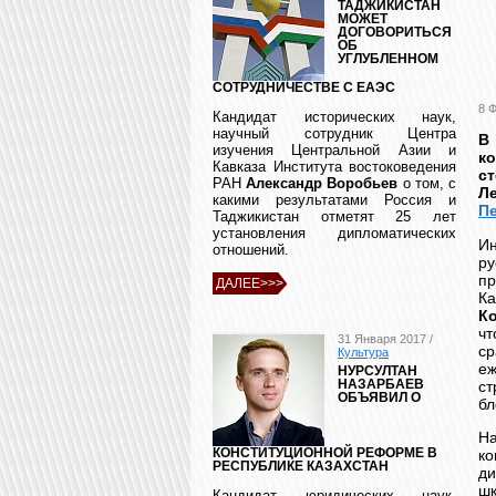
ТАДЖИКИСТАН
МОЖЕТ
ДОГОВОРИТЬСЯ
ОБ
УГЛУБЛЕННОМ
СОТРУДНИЧЕСТВЕ С ЕАЭС
8 
Кандидат исторических наук,
научный сотрудник Центра
В
изучения Центральной Азии и
к
Кавказа Института востоковедения
с
РАН
Александр Воробьев
о том, с
Л
какими результатами Россия и
П
Таджикистан отметят 25 лет
установления дипломатических
И
отношений.
р
п
ДАЛЕЕ>>>
Ка
К
ч
31 Января 2017 /
ср
Культура
е
НУРСУЛТАН
с
НАЗАРБАЕВ
ОБЪЯВИЛ О
бл
Н
ко
КОНСТИТУЦИОННОЙ РЕФОРМЕ В
РЕСПУБЛИКЕ КАЗАХСТАН
ди
ш
Кандидат юридических наук,