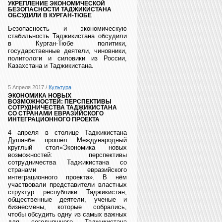
УКРЕПЛЕНИЕ ЭКОНОМИЧЕСКОЙ
БЕЗОПАСНОСТИ ТАДЖИКИСТАНА
ОБСУДИЛИ В КУРГАН-ТЮБЕ
Безопасность и экономическую
стабильность Таджикистана обсудили
в Курган-Тюбе политики,
государственные деятели, чиновники,
политологи и силовики из России,
Казахстана и Таджикистана.
5 Апреля 2017 /
Культура
ЭКОНОМИКА НОВЫХ
ВОЗМОЖНОСТЕЙ: ПЕРСПЕКТИВЫ
СОТРУДНИЧЕСТВА ТАДЖИКИСТАНА
СО СТРАНАМИ ЕВРАЗИЙСКОГО
ИНТЕГРАЦИОННОГО ПРОЕКТА
4 апреля в столице Таджикистана
Душанбе прошёл Международный
круглый стол«Экономика новых
возможностей: перспективы
сотрудничества Таджикистана со
странами евразийского
интеграционного проекта». В нём
участвовали представители властных
структур республики Таджикистан,
общественные деятели, ученые и
бизнесмены, которые собрались,
чтобы обсудить одну из самых важных
для сегодняшнего Таджикистана