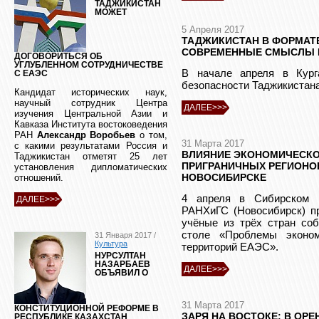
ТАДЖИКИСТАН
МОЖЕТ
5 Апреля 2017
ТАДЖИКИСТАН В ФОРМАТЕ
СОВРЕМЕННЫЕ СМЫСЛЫ 
ДОГОВОРИТЬСЯ ОБ
УГЛУБЛЕННОМ СОТРУДНИЧЕСТВЕ
В начале апреля в Кург
С ЕАЭС
безопасности Таджикистана
Кандидат исторических наук,
научный сотрудник Центра
ДАЛЕЕ>>>
изучения Центральной Азии и
Кавказа Института востоковедения
РАН
Александр Воробьев
о том,
31 Марта 2017
с какими результатами Россия и
ВЛИЯНИЕ ЭКОНОМИЧЕСКО
Таджикистан отметят 25 лет
ПРИГРАНИЧНЫХ РЕГИОНО
установления дипломатических
НОВОСИБИРСКЕ
отношений.
4 апреля в Сибирском 
ДАЛЕЕ>>>
РАНХиГС (Новосибирск) пр
учёные из трёх стран со
столе «Проблемы эконом
31 Января 2017 /
Культура
территорий ЕАЭС».
НУРСУЛТАН
НАЗАРБАЕВ
ДАЛЕЕ>>>
ОБЪЯВИЛ О
31 Марта 2017
КОНСТИТУЦИОННОЙ РЕФОРМЕ В
ЗАРЯ НА ВОСТОКЕ: В ОР
РЕСПУБЛИКЕ КАЗАХСТАН