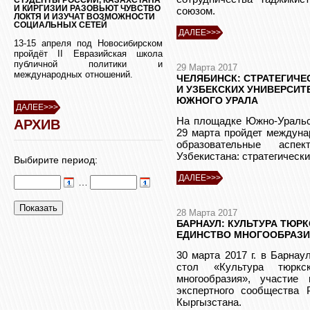
И КИРГИЗИИ РАЗОВЬЮТ ЧУВСТВО
союзом.
ЛОКТЯ И ИЗУЧАТ ВОЗМОЖНОСТИ
СОЦИАЛЬНЫХ СЕТЕЙ
ДАЛЕЕ>>>
13-15 апреля под Новосибирском
пройдёт II Евразийская школа
публичной политики и
29 Марта 2017
международных отношений.
ЧЕЛЯБИНСК: СТРАТЕГИЧЕ
И УЗБЕКСКИХ УНИВЕРСИТ
ЮЖНОГО УРАЛА
ДАЛЕЕ>>>
На площадке Южно-Уральск
АРХИВ
29 марта пройдет междуна
образовательные аспе
Узбекистана: стратегическ
Выбирите период:
ДАЛЕЕ>>>
…
28 Марта 2017
БАРНАУЛ: КУЛЬТУРА ТЮР
ЕДИНСТВО МНОГООБРАЗ
30 марта 2017 г. в Барна
стол «Культура тюркс
многообразия», участие
экспертного сообщества Р
Кыргызстана.