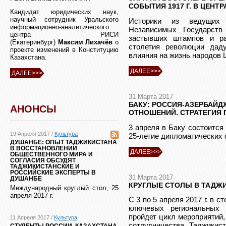
СОБЫТИЯ 1917 Г. В ЦЕНТ
Кандидат юридических наук,
научный сотрудник Уральского
Историки из ведущих 
информационно-аналитического
Независимых Государств
центра РИСИ
застывших штампов и ра
(Екатеринбург)
Максим Лихачёв
о
столетия революции даду
проекте изменений в Конституцию
влияния на жизнь народов 
Казахстана.
ДАЛЕЕ>>>
ДАЛЕЕ>>>
31 Марта 2017
БАКУ: РОССИЯ-АЗЕРБАЙД
АНОНСЫ
ОТНОШЕНИЙ. СТРАТЕГИЯ 
3 апреля в Баку состоится
19 Апреля 2017 /
Культура
25-летие дипломатических 
ДУШАНБЕ: ОПЫТ ТАДЖИКИСТАНА
В ВОССТАНОВЛЕНИИ
ДАЛЕЕ>>>
ОБЩЕСТВЕННОГО МИРА И
СОГЛАСИЯ ОБСУДЯТ
ТАДЖИКИСТАНСКИЕ И
РОССИЙСКИЕ ЭКСПЕРТЫ В
31 Марта 2017
ДУШАНБЕ
КРУГЛЫЕ СТОЛЫ В ТАДЖ
Международный круглый стол, 25
апреля 2017 г.
C 3 по 5 апреля 2017 г. в 
ключевых региональных 
пройдет цикл мероприятий
11 Апреля 2017 /
Культура
сотрудничества Таджикис
СТУДЕНТЫ РОССИИ, КАЗАХСТАНА