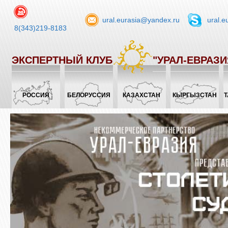
ural.eurasia@yandex.ru
ural.e
8(343)219-8183
ЭКСПЕРТНЫЙ КЛУБ
"УРАЛ-ЕВРАЗИ
РОССИЯ
БЕЛОРУССИЯ
КАЗАХСТАН
КЫРГЫЗСТАН