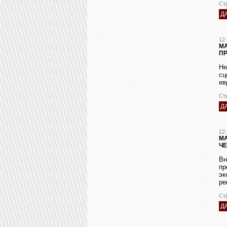
Ст
Д
12
М
ПР
Не
сц
ев
Ст
Д
12
МА
Ч
В
пр
э
ре
Ст
Д