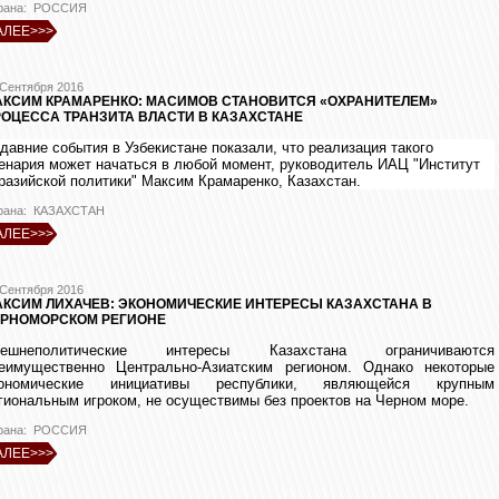
рана: РОССИЯ
АЛЕЕ>>>
 Сентября 2016
АКСИМ КРАМАРЕНКО: МАСИМОВ СТАНОВИТСЯ «ОХРАНИТЕЛЕМ»
ОЦЕССА ТРАНЗИТА ВЛАСТИ В КАЗАХСТАНЕ
давние события в Узбекистане показали, что реализация такого
енария может начаться в любой момент, руководитель ИАЦ "Институт
разийской политики" Максим Крамаренко, Казахстан.
рана: КАЗАХСТАН
АЛЕЕ>>>
 Сентября 2016
КСИМ ЛИХАЧЕВ: ЭКОНОМИЧЕСКИЕ ИНТЕРЕСЫ КАЗАХСТАНА В
ЕРНОМОРСКОМ РЕГИОНЕ
нешнеполитические интересы Казахстана ограничиваются
еимущественно Центрально-Азиатским регионом. Однако некоторые
кономические инициативы республики, являющейся крупным
гиональным игроком, не осуществимы без проектов на Черном море.
рана: РОССИЯ
АЛЕЕ>>>