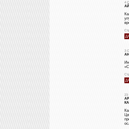
4 
АЙ
Ка
уп
вр
Ст
Д
3 
АН
Ин
«С
Ст
Д
23
А
К
Ка
Це
пр
ос