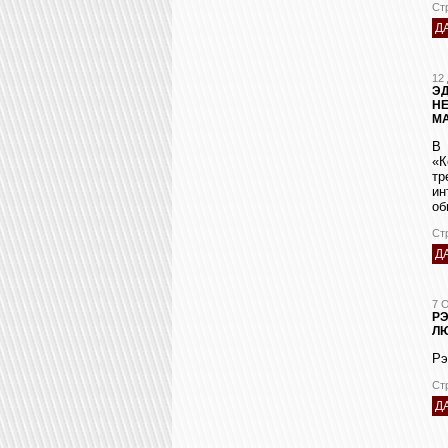
Ст
Д
12
ЭД
Н
М
В 
«К
тр
ин
об
Ст
Д
7 
РЭ
Л
Рэ
Ст
Д