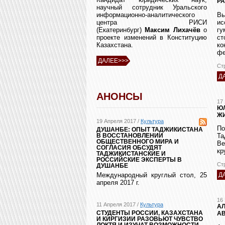
Р
научный сотрудник Уральского
В
информационно-аналитического
и
центра РИСИ
гу
(Екатеринбург)
Максим Лихачёв
о
ст
проекте изменений в Конституцию
ко
Казахстана.
фе
ДАЛЕЕ>>>
Ст
Д
АНОНСЫ
17
ЮЛ
Ж
19 Апреля 2017 /
Культура
По
ДУШАНБЕ: ОПЫТ ТАДЖИКИСТАНА
Та
В ВОССТАНОВЛЕНИИ
ОБЩЕСТВЕННОГО МИРА И
Ве
СОГЛАСИЯ ОБСУДЯТ
кр
ТАДЖИКИСТАНСКИЕ И
РОССИЙСКИЕ ЭКСПЕРТЫ В
Ст
ДУШАНБЕ
Международный круглый стол, 25
Д
апреля 2017 г.
16
11 Апреля 2017 /
Культура
АЛ
СТУДЕНТЫ РОССИИ, КАЗАХСТАНА
А
И КИРГИЗИИ РАЗОВЬЮТ ЧУВСТВО
ЛОКТЯ И ИЗУЧАТ ВОЗМОЖНОСТИ