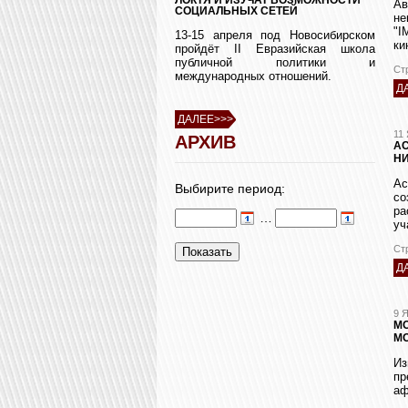
Ав
СОЦИАЛЬНЫХ СЕТЕЙ
н
"I
13-15 апреля под Новосибирском
ки
пройдёт II Евразийская школа
публичной политики и
Ст
международных отношений.
Д
ДАЛЕЕ>>>
11
АРХИВ
АС
Н
Ас
Выбирите период:
со
ра
…
уч
Ст
Д
9 
МО
М
И
пр
аф