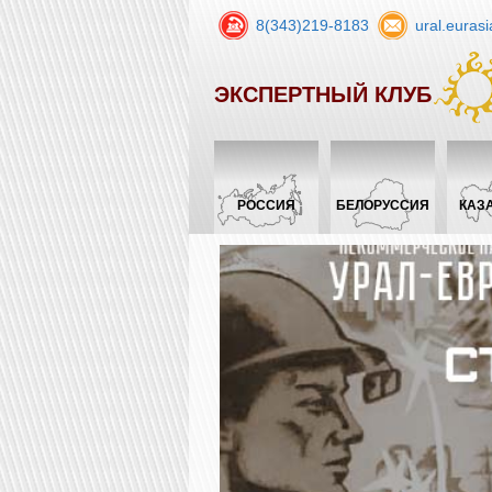
8(343)219-8183
ural.euras
ЭКСПЕРТНЫЙ КЛУБ
РОССИЯ
БЕЛОРУССИЯ
КАЗ