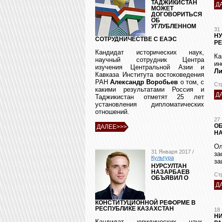
ТАДЖИКИСТАН
Д
МОЖЕТ
ДОГОВОРИТЬСЯ
ОБ
УГЛУБЛЕННОМ
31
НУ
СОТРУДНИЧЕСТВЕ С ЕАЭС
РЕ
Кандидат исторических наук,
К
научный сотрудник Центра
ин
изучения Центральной Азии и
Ли
Кавказа Института востоковедения
РАН
Александр Воробьев
о том, с
Ст
какими результатами Россия и
Д
Таджикистан отметят 25 лет
установления дипломатических
отношений.
27
ОБ
ДАЛЕЕ>>>
Н
Ол
31 Января 2017 /
за
Культура
за
НУРСУЛТАН
НАЗАРБАЕВ
Ст
ОБЪЯВИЛ О
Д
КОНСТИТУЦИОННОЙ РЕФОРМЕ В
РЕСПУБЛИКЕ КАЗАХСТАН
18
НИ
Кандидат юридических наук,