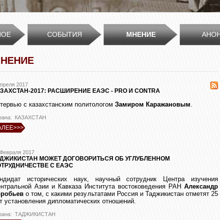
НОЕ
СОБЫТИЯ
МНЕНИЕ
АНО
НЕНИЕ
Апреля 2017
ЗАХСТАН-2017: РАСШИРЕНИЕ ЕАЭС - PRO И CONTRA
тервью с казахстанским политологом
Замиром Каражановым
.
рана: КАЗАХСТАН
АЛЕЕ>>>
 Февраля 2017
АДЖИКИСТАН МОЖЕТ ДОГОВОРИТЬСЯ ОБ УГЛУБЛЕННОМ
ТРУДНИЧЕСТВЕ С ЕАЭС
ндидат исторических наук, научный сотрудник Центра изучения
нтральной Азии и Кавказа Института востоковедения РАН
Александр
робьев
о том, с какими результатами Россия и Таджикистан отметят 25
т установления дипломатических отношений.
рана: ТАДЖИКИСТАН