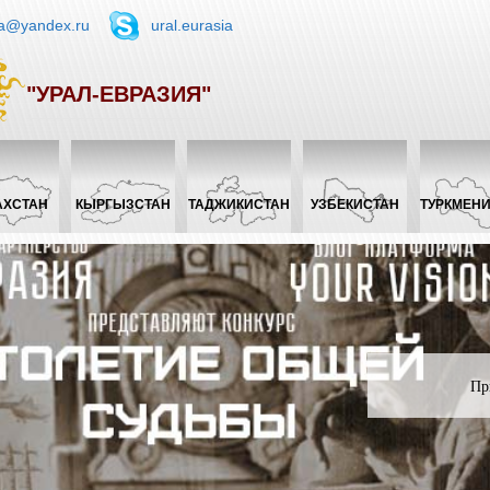
ia@yandex.ru
ural.eurasia
"УРАЛ-ЕВРАЗИЯ"
АХСТАН
КЫРГЫЗСТАН
ТАДЖИКИСТАН
УЗБЕКИСТАН
ТУРКМЕН
Пр