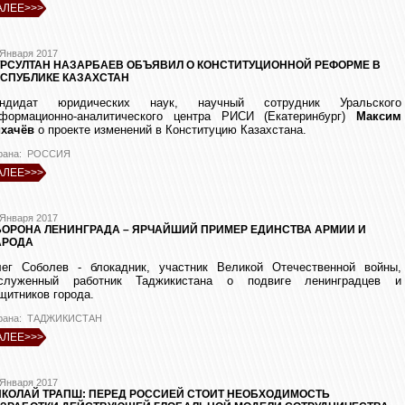
АЛЕЕ>>>
 Января 2017
РСУЛТАН НАЗАРБАЕВ ОБЪЯВИЛ О КОНСТИТУЦИОННОЙ РЕФОРМЕ В
СПУБЛИКЕ КАЗАХСТАН
андидат юридических наук, научный сотрудник Уральского
формационно-аналитического центра РИСИ (Екатеринбург)
Максим
хачёв
о проекте изменений в Конституцию Казахстана.
рана: РОССИЯ
АЛЕЕ>>>
 Января 2017
ОРОНА ЛЕНИНГРАДА – ЯРЧАЙШИЙ ПРИМЕР ЕДИНСТВА АРМИИ И
АРОДА
ег Соболев - блокадник, участник Великой Отечественной войны,
служенный работник Таджикистана о подвиге ленинградцев и
щитников города.
рана: ТАДЖИКИСТАН
АЛЕЕ>>>
 Января 2017
КОЛАЙ ТРАПШ: ПЕРЕД РОССИЕЙ СТОИТ НЕОБХОДИМОСТЬ