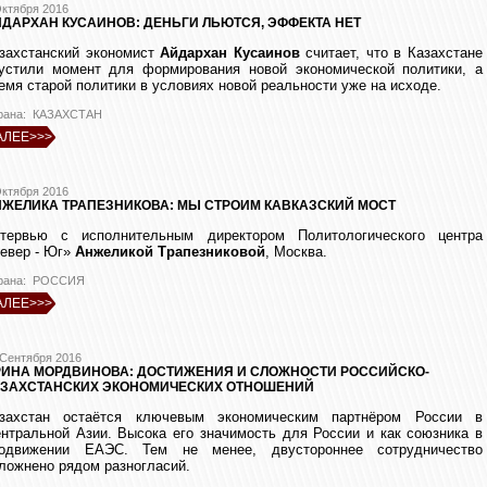
Октября 2016
ДАРХАН КУСАИНОВ: ДЕНЬГИ ЛЬЮТСЯ, ЭФФЕКТА НЕТ
захстанский экономист
Айдархан Кусаинов
считает, что в Казахстане
устили момент для формирования новой экономической политики, а
емя старой политики в условиях новой реальности уже на исходе.
рана: КАЗАХСТАН
АЛЕЕ>>>
Октября 2016
ЖЕЛИКА ТРАПЕЗНИКОВА: МЫ СТРОИМ КАВКАЗСКИЙ МОСТ
тервью с исполнительным директором Политологического центра
евер - Юг»
Анжеликой Трапезниковой
, Москва.
рана: РОССИЯ
АЛЕЕ>>>
 Сентября 2016
РИНА МОРДВИНОВА: ДОСТИЖЕНИЯ И СЛОЖНОСТИ РОССИЙСКО-
АЗАХСТАНСКИХ ЭКОНОМИЧЕСКИХ ОТНОШЕНИЙ
захстан остаётся ключевым экономическим партнёром России в
нтральной Азии. Высока его значимость для России и как союзника в
одвижении ЕАЭС. Тем не менее, двустороннее сотрудничество
ложнено рядом разногласий.