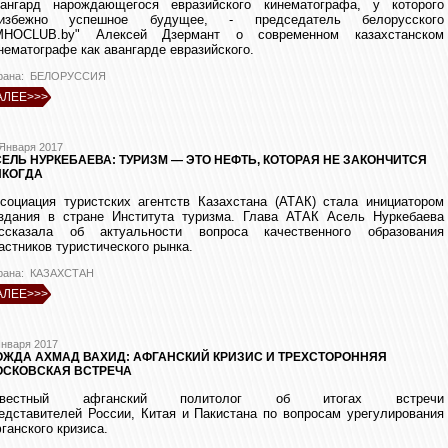
ангард нарождающегося евразийского кинематографа, у которого
еизбежно успешное будущее, - председатель белорусского
MHOCLUB.by" Алексей Дзермант о современном казахстанском
нематографе как авангарде евразийского.
рана: БЕЛОРУССИЯ
АЛЕЕ>>>
 Января 2017
ЕЛЬ НУРКЕБАЕВА: ТУРИЗМ — ЭТО НЕФТЬ, КОТОРАЯ НЕ ЗАКОНЧИТСЯ
ИКОГДА
социация туристских агентств Казахстана (АТАК) стала инициатором
здания в стране Института туризма. Глава АТАК Асель Нуркебаева
ссказала об актуальности вопроса качественного образования
астников туристического рынка.
рана: КАЗАХСТАН
АЛЕЕ>>>
Января 2017
ЖДА АХМАД ВАХИД: АФГАНСКИЙ КРИЗИС И ТРЕХСТОРОННЯЯ
ОСКОВСКАЯ ВСТРЕЧА
звестный афганский политолог об итогах встречи
едставителей России, Китая и Пакистана по вопросам урегулирования
ганского кризиса.