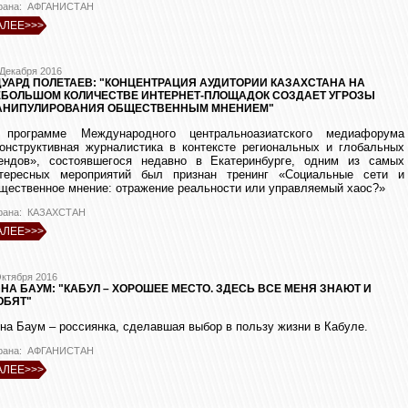
рана: АФГАНИСТАН
АЛЕЕ>>>
 Декабря 2016
УАРД ПОЛЕТАЕВ: "КОНЦЕНТРАЦИЯ АУДИТОРИИ КАЗАХСТАНА НА
ЕБОЛЬШОМ КОЛИЧЕСТВЕ ИНТЕРНЕТ-ПЛОЩАДОК СОЗДАЕТ УГРОЗЫ
АНИПУЛИРОВАНИЯ ОБЩЕСТВЕННЫМ МНЕНИЕМ"
программе Международного центральноазиатского медиафорума
онструктивная журналистика в контексте региональных и глобальных
ендов», состоявшегося недавно в Екатеринбурге, одним из самых
тересных мероприятий был признан тренинг «Социальные сети и
щественное мнение: отражение реальности или управляемый хаос?»
рана: КАЗАХСТАН
АЛЕЕ>>>
Октября 2016
НА БАУМ: "КАБУЛ – ХОРОШЕЕ МЕСТО. ЗДЕСЬ ВСЕ МЕНЯ ЗНАЮТ И
ЮБЯТ"
на Баум – россиянка, сделавшая выбор в пользу жизни в Кабуле.
рана: АФГАНИСТАН
АЛЕЕ>>>