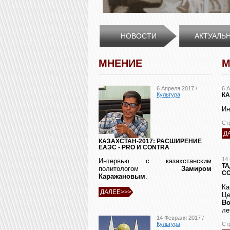
НОВОСТИ
АКТУАЛЬ
МНЕНИЕ
М
6 Апреля 2017 /
6 
Культура
КА
Ин
Ст
Д
КАЗАХСТАН-2017: РАСШИРЕНИЕ
ЕАЭС - PRO И CONTRA
14
Интервью с казахстанским
Т
политологом
Замиром
СО
Каражановым
.
Ка
ДАЛЕЕ>>>
Це
Во
ле
14 Февраля 2017 /
Ст
Культура