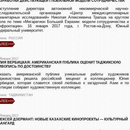
АЗРАБОТКИ ДЕЙСТВУЮЩЕЙ ГЛОБАЛЬНОЙ МОДЕЛИ СОТРУДНИЧЕСТВА
ыступление директора автономной некоммерческой научно-
сследовательской организации «Центр междисциплинарных
манитарных исследований» Николая Алексеевича Трапша на круглом
оле по теме «Мегарегион Большой Евразии: модели сотрудничества и
нфронтации». 16 января 2017 года, г. Ростов-на-Дону, Южный
деральный университет.
рана: РОССИЯ
АЛЕЕ>>>
 Января 2017
ИЯ ВЕРБИЦКАЯ: АМЕРИКАНСКАЯ ПУБЛИКА ОЦЕНИТ ТАДЖИКСКУЮ
ИВОПИСЬ ПО ДОСТОИНСТВУ
казать американской публике уникальные работы художников
джикистана решила российский меценат и коллекционер Юлия
рбицкая, которая славится своей любовью к загадочной Азии и по
упицам собирает художественную коллекцию.
рана: ТАДЖИКИСТАН
АЛЕЕ>>>
 Января 2017
ЕКСЕЙ ДЗЕРМАНТ: НОВЫЕ КАЗАХСКИЕ КИНОПРОЕКТЫ — КУЛЬТУРНЫЙ
ВАНГАРД