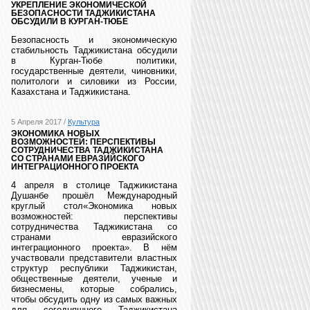
УКРЕПЛЕНИЕ ЭКОНОМИЧЕСКОЙ
БЕЗОПАСНОСТИ ТАДЖИКИСТАНА
ОБСУДИЛИ В КУРГАН-ТЮБЕ
Безопасность и экономическую
стабильность Таджикистана обсудили
в Курган-Тюбе политики,
государственные деятели, чиновники,
политологи и силовики из России,
Казахстана и Таджикистана.
5 Апреля 2017 /
Культура
ЭКОНОМИКА НОВЫХ
ВОЗМОЖНОСТЕЙ: ПЕРСПЕКТИВЫ
СОТРУДНИЧЕСТВА ТАДЖИКИСТАНА
СО СТРАНАМИ ЕВРАЗИЙСКОГО
ИНТЕГРАЦИОННОГО ПРОЕКТА
4 апреля в столице Таджикистана
Душанбе прошёл Международный
круглый стол«Экономика новых
возможностей: перспективы
сотрудничества Таджикистана со
странами евразийского
интеграционного проекта». В нём
участвовали представители властных
структур республики Таджикистан,
общественные деятели, ученые и
бизнесмены, которые собрались,
чтобы обсудить одну из самых важных
для сегодняшнего Таджикистана