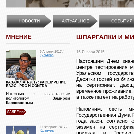
НОВОСТИ
АКТУАЛЬНОЕ
СОБЫТИЯ
МНЕНИЕ
ШПАРГАЛКИ И М
6 Апреля 2017 /
15 Января 2015
Культура
Настоящим Днём знани
центре тестирования м
Уральском государст
Десятки гостей из ближ
КАЗАХСТАН-2017: РАСШИРЕНИЕ
на сертификат, даю
ЕАЭС - PRO И CONTRA
временное проживание,
Интервью с казахстанским
а также патент на работ
политологом
Замиром
Каражановым
.
Напомним, сесть ми
ДАЛЕЕ>>>
Государственная Дума 
года закон, согласно 
экзамен на сертифик
14 Февраля 2017 /
Культура
приезда в Россию. 