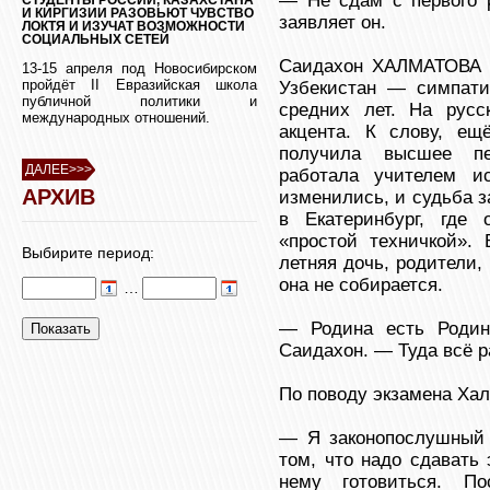
— Не сдам с первого р
И КИРГИЗИИ РАЗОВЬЮТ ЧУВСТВО
заявляет он.
ЛОКТЯ И ИЗУЧАТ ВОЗМОЖНОСТИ
СОЦИАЛЬНЫХ СЕТЕЙ
Саидахон ХАЛМАТОВА и
13-15 апреля под Новосибирском
пройдёт II Евразийская школа
Узбекистан — симпати
публичной политики и
средних лет. На русс
международных отношений.
акцента. К слову, ещ
получила высшее пе
ДАЛЕЕ>>>
работала учителем и
АРХИВ
изменились, и судьба 
в Екатеринбург, где 
«простой техничкой».
Выбирите период:
летняя дочь, родители,
она не собирается.
…
— Родина есть Родин
Саидахон. — Туда всё р
По поводу экзамена Ха
— Я законопослушный ч
том, что надо сдавать 
нему готовиться. П