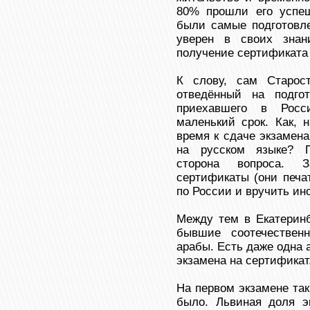
80% прошли его успеш
были самые подготовле
уверен в своих знани
получение сертификата 
К слову, сам Старост
отведённый на подго
приехавшего в Рос
маленький срок. Как, 
время к сдаче экзамена
на русском языке? П
сторона вопроса. 
сертификаты (они печа
по России и вручить ин
Между тем в Екатеринб
бывшие соотечествен
арабы. Есть даже одна 
экзамена на сертификат
На первом экзамене так
было. Львиная доля 