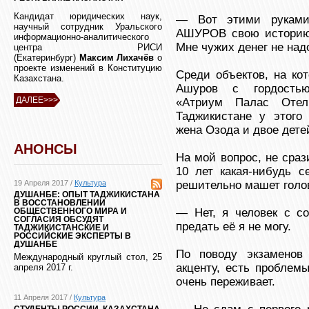
Кандидат юридических наук,
— Вот этими руками
научный сотрудник Уральского
АШУРОВ свою историю 
информационно-аналитического
Мне чужих денег не над
центра РИСИ
(Екатеринбург)
Максим Лихачёв
о
проекте изменений в Конституцию
Среди объектов, на ко
Казахстана.
Ашуров с гордостью
ДАЛЕЕ>>>
«Атриум Палас Отел
Таджикистане у этого 
жена Озода и двое дете
АНОНСЫ
На мой вопрос, не сраз
10 лет какая-нибудь с
19 Апреля 2017 /
Культура
решительно машет голо
ДУШАНБЕ: ОПЫТ ТАДЖИКИСТАНА
В ВОССТАНОВЛЕНИИ
— Нет, я человек с со
ОБЩЕСТВЕННОГО МИРА И
СОГЛАСИЯ ОБСУДЯТ
предать её я не могу.
ТАДЖИКИСТАНСКИЕ И
РОССИЙСКИЕ ЭКСПЕРТЫ В
ДУШАНБЕ
По поводу экзаменов 
Международный круглый стол, 25
акценту, есть проблем
апреля 2017 г.
очень переживает.
11 Апреля 2017 /
Культура
СТУДЕНТЫ РОССИИ, КАЗАХСТАНА