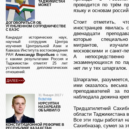
ТАДЖИКИСТАН
проводится по трём п
МОЖЕТ
языку и основам россий
Стоит отметить, чт
ДОГОВОРИТЬСЯ ОБ
УГЛУБЛЕННОМ СОТРУДНИЧЕСТВЕ
иностранцев явилась 
С ЕАЭС
двенадцати преподав
Кандидат исторических наук,
которые специально
научный сотрудник Центра
мигрантов, изучал
изучения Центральной Азии и
Кавказа Института востоковедения
московскими и санкт-п
РАН
Александр Воробьев
о том,
А непосредственно
с какими результатами Россия и
экзаменующихся по па
Таджикистан отметят 25 лет
установления дипломатических
нет ли у тех шпаргалок.
отношений.
Шпаргалки, разумеется
ДАЛЕЕ>>>
ими оказалось весьма 
преподавателей за п
31 Января 2017 /
наблюдала дюжина креп
Культура
НУРСУЛТАН
НАЗАРБАЕВ
Тридцатилетний Сахиб
ОБЪЯВИЛ О
области Таджикистана в
Все эти годы работал на
КОНСТИТУЦИОННОЙ РЕФОРМЕ В
Сахибназар, сумел за эт
РЕСПУБЛИКЕ КАЗАХСТАН