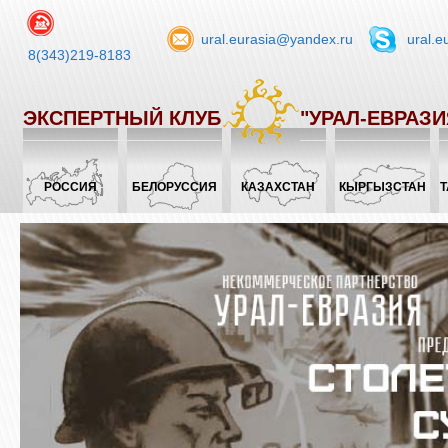
ural.eurasia@yandex.ru
ural.e
8(343)219-8183
ЭКСПЕРТНЫЙ КЛУБ
"УРАЛ-ЕВРАЗИ
РОССИЯ
БЕЛОРУССИЯ
КАЗАХСТАН
КЫРГЫЗСТАН