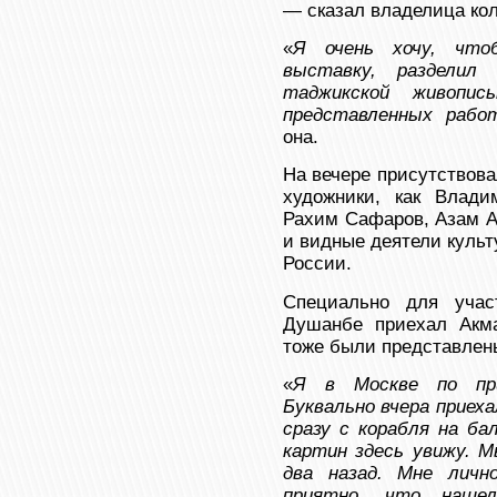
— сказал владелица ко
«
Я очень хочу, что
выставку, разделил
таджикской живопи
представленных рабо
она.
На вечере присутствов
художники, как Влади
Рахим Сафаров, Азам А
и видные деятели культ
России.
Специально для учас
Душанбе приехал Акма
тоже были представлен
«
Я в Москве по при
Буквально вчера приеха
сразу с корабля на ба
картин здесь увижу. М
два назад. Мне личн
приятно, что нашел