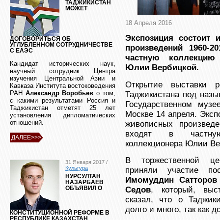
ТАДЖИКИСТАН
МОЖЕТ
18 Апреля 2016
Экспозиция состоит 
ДОГОВОРИТЬСЯ ОБ
УГЛУБЛЕННОМ СОТРУДНИЧЕСТВЕ
произведений 1960-2
С ЕАЭС
частную коллекцию 
Кандидат исторических наук,
Юлии Вербицкой.
научный сотрудник Центра
изучения Центральной Азии и
Открытие выставки р
Кавказа Института востоковедения
РАН
Александр Воробьев
о том,
Таджикистана под наз
с какими результатами Россия и
Государственном музе
Таджикистан отметят 25 лет
Москве 14 апреля. Эксп
установления дипломатических
отношений.
живописных произведе
входят в частную
ДАЛЕЕ>>>
коллекционера Юлии Ве
В торжественной це
31 Января 2017 /
Культура
приняли участие по
НУРСУЛТАН
Имомуддин Сатторов
НАЗАРБАЕВ
Седов
, который, выс
ОБЪЯВИЛ О
сказал, что о Таджик
долго и много, так как 
КОНСТИТУЦИОННОЙ РЕФОРМЕ В
РЕСПУБЛИКЕ КАЗАХСТАН