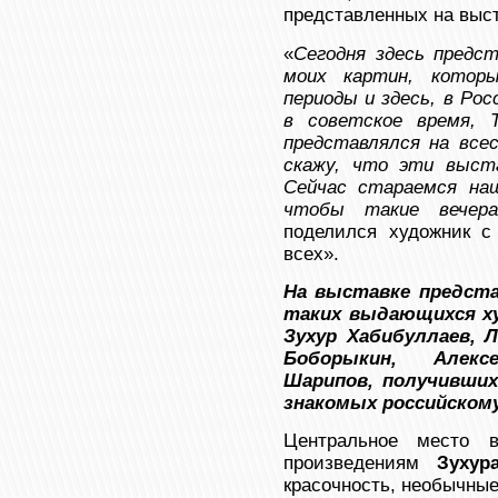
представленных на выст
«
Сегодня здесь предст
моих картин, котор
периоды и здесь, в Рос
в советское время, 
представлялся на все
скажу, что эти выст
Сейчас стараемся нащ
чтобы такие вечер
поделился художник с
всех».
На выставке предста
таких выдающихся ху
Зухур Хабибуллаев, 
Боборыкин, Алекс
Шарипов, получивших
знакомых российском
Центральное место 
произведениям
Зухур
красочность, необычны