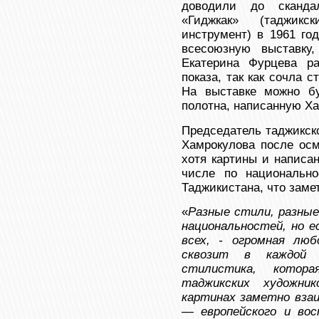
доводили до сканда
«Гиджкак» (таджикс
инструмент) в 1961 го
всесоюзную выставку
Екатерина Фурцева ра
показа, так как сочла 
На выставке можно бу
полотна, написанную Ха
Председатель таджикск
Хамрокулова после осм
хотя картины и написа
числе по национальн
Таджикистана, что замет
«
Разные стили, разные
национальностей, но е
всех, - огромная люб
сквозит в каждой 
стилистика, котор
таджикских художни
картинах заметно вза
— европейского и вос