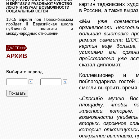
картин таджикских худ
И КИРГИЗИИ РАЗОВЬЮТ ЧУВСТВО
ЛОКТЯ И ИЗУЧАТ ВОЗМОЖНОСТИ
в России, а также выраз
СОЦИАЛЬНЫХ СЕТЕЙ
13-15 апреля под Новосибирском
«
Мы уже совместн
пройдёт II Евразийская школа
организовали несколь
публичной политики и
большая выставка пр
международных отношений.
рамках саммита ШОС
картин еще больше,
ДАЛЕЕ>>>
усилиями мы органи
АРХИВ
представлена уже вся
сказал дипломат.
Выбирите период:
Коллекционер и 
поблагодарила гостей 
…
смогли выкроить время 
«
Спасибо музею Вос
площадку, чтобы п
живописи, которые,
возможности увидеть
вторых, огромное спа
которые откликнулись
открытие выставки, пр