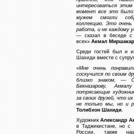
интересоваться этим 
момент все это было
мужем смогли соб
коллекцию. Это очень 
работа, и не каждому 
— сказал в беседе с 
всех»
Акмал Миршака
Среди гостей был и и
Шахиди вместе с супру
«
Мне очень понрави
соскучился по своим д
близко знаком, — С
Бекназарову, Акма
потрясающие художник
за своих друзей, что 
не только мы, но и р
Толибхон Шахиди
.
Художник
Александр А
в Таджикистане, но с
России, также н