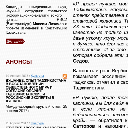
«
Я провел лучшие мои
Кандидат юридических наук,
Таджикистане. Вперв
научный сотрудник Уральского
стенах представлена 
информационно-аналитического
центра РИСИ
станковой живописи Т
(Екатеринбург)
Максим Лихачёв
о
XX века. Подавляюще
проекте изменений в Конституцию
известно не только ши
Казахстана.
даже узкому кругу мос
ДАЛЕЕ>>>
я думаю, что для нас
открытием. И за это 
которая собрала эти 
Седов
.
АНОНСЫ
Важность и роль Вербиц
показывает россиянам
19 Апреля 2017 /
Культура
ДУШАНБЕ: ОПЫТ ТАДЖИКИСТАНА
таджиков, отметил в св
В ВОССТАНОВЛЕНИИ
Таджикистана.
ОБЩЕСТВЕННОГО МИРА И
СОГЛАСИЯ ОБСУДЯТ
ТАДЖИКИСТАНСКИЕ И
«
Я думаю, после тог
РОССИЙСКИЕ ЭКСПЕРТЫ В
ДУШАНБЕ
картины, вы для себя 
Международный круглый стол, 25
а если кто-то не
апреля 2017 г.
действительно захоче
край
», — обратился 
11 Апреля 2017 /
Культура
Сатторов
и напомнил,
СТУДЕНТЫ РОССИИ, КАЗАХСТАНА