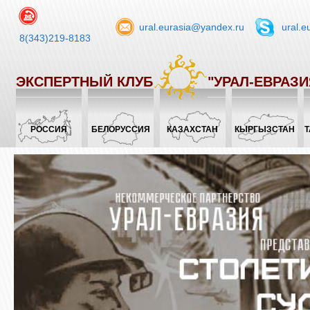
ural.eurasia@yandex.ru
ural.e
8(343)219-8183
ЭКСПЕРТНЫЙ КЛУБ
"УРАЛ-ЕВРАЗИ
РОССИЯ
БЕЛОРУССИЯ
КАЗАХСТАН
КЫРГЫЗСТАН