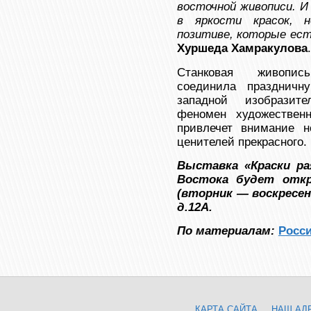
восточной живописи. И
в яркости красок, 
позитиве, которые ест
Хуршеда Хамракулова
.
Станковая живопис
соединила праздничн
западной изобразит
феномен художествен
привлечет внимание н
ценителей прекрасного.
Выставка «Краски ра
Востока будет откр
(вторник — воскресень
д.12А.
По материалам:
Росси
КАРТА САЙТА
НАШ АД