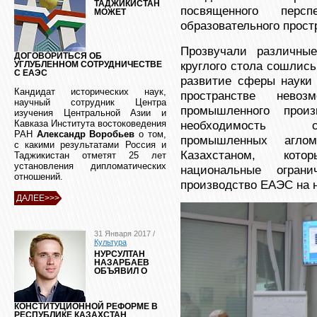
ТАДЖИКИСТАН
посвященного персп
МОЖЕТ
образовательного прос
Прозвучали различные
ДОГОВОРИТЬСЯ ОБ
круглого стола сошлись
УГЛУБЛЕННОМ СОТРУДНИЧЕСТВЕ
С ЕАЭС
развитие сферы науки 
Кандидат исторических наук,
пространстве нев
научный сотрудник Центра
промышленного произ
изучения Центральной Азии и
необходимость с
Кавказа Института востоковедения
РАН
Александр Воробьев
о том,
промышленных агло
с какими результатами Россия и
Казахстаном, кото
Таджикистан отметят 25 лет
установления дипломатических
национальные огран
отношений.
производство ЕАЭС на 
ДАЛЕЕ>>>
31 Января 2017 /
Культура
НУРСУЛТАН
НАЗАРБАЕВ
ОБЪЯВИЛ О
КОНСТИТУЦИОННОЙ РЕФОРМЕ В
РЕСПУБЛИКЕ КАЗАХСТАН