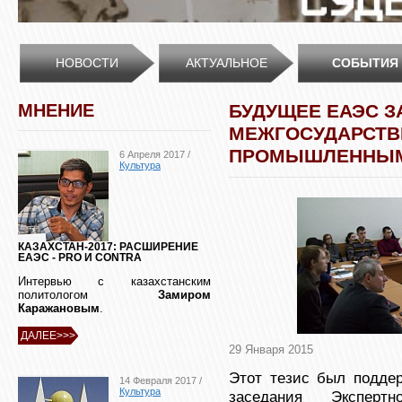
НОВОСТИ
АКТУАЛЬНОЕ
СОБЫТИЯ
МНЕНИЕ
БУДУЩЕЕ ЕАЭС З
МЕЖГОСУДАРСТ
ПРОМЫШЛЕННЫМ
6 Апреля 2017 /
Культура
КАЗАХСТАН-2017: РАСШИРЕНИЕ
ЕАЭС - PRO И CONTRA
Интервью с казахстанским
политологом
Замиром
Каражановым
.
ДАЛЕЕ>>>
29 Января 2015
Этот тезис был поддер
14 Февраля 2017 /
Культура
заседания Экспертн