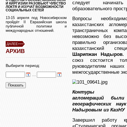
следует начинат
И КИРГИЗИИ РАЗОВЬЮТ ЧУВСТВО
ЛОКТЯ И ИЗУЧАТ ВОЗМОЖНОСТИ
образовательного прост
СОЦИАЛЬНЫХ СЕТЕЙ
13-15 апреля под Новосибирском
Вопросы необходим
пройдёт II Евразийская школа
казахстанских агломе
публичной политики и
трансграничных комп
международных отношений.
невозможно без высок
правильно организов
ДАЛЕЕ>>>
казахстанский спе
АРХИВ
Шарипжан Надыров
союз состоится то
Выбирите период:
руководителям наших 
межгосударственные эк
…
Контуры росси
агломераций были
географических нау
Надыровым из КазНУ
Завершил работу кр
«Студенческой орган