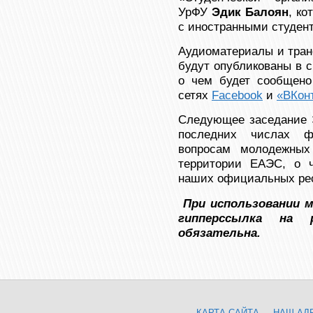
УрФУ
Эдик Балоян
, к
с иностранными студент
Аудиоматериалы и тран
будут опубликованы в 
о чем будет сообщено
сетях
Facebook
и
«ВКон
Следующее заседание Э
последних числах ф
вопросам молодежных
территории ЕАЭС, о 
наших официальных ре
При использовании 
гипперссылка на р
обязательна.
КАРТА САЙТА
НАШ АД