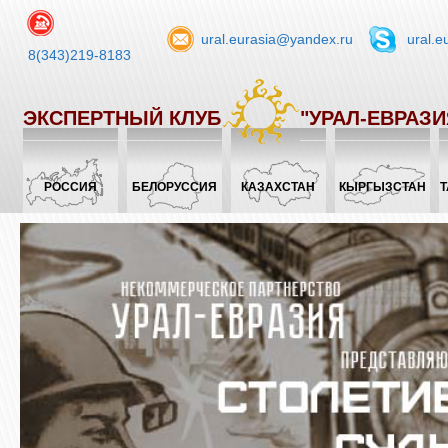
ural.eurasia@yandex.ru
ural.e
8(343)219-8183
ЭКСПЕРТНЫЙ КЛУБ
"УРАЛ-ЕВРАЗИ
РОССИЯ
БЕЛОРУССИЯ
КАЗАХСТАН
КЫРГЫЗСТАН