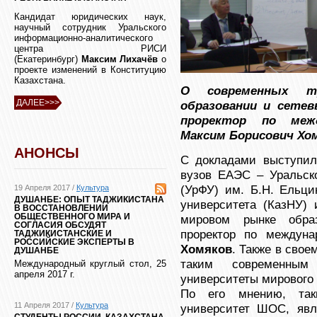
Кандидат юридических наук,
научный сотрудник Уральского
информационно-аналитического
центра РИСИ
(Екатеринбург)
Максим Лихачёв
о
проекте изменений в Конституцию
Казахстана.
О современных т
ДАЛЕЕ>>>
образовании и сетев
проректор по меж
Максим Борисович Хо
АНОНСЫ
С докладами выступил
вузов ЕАЭС – Уральско
(УрФУ) им. Б.Н. Ельци
19 Апреля 2017 /
Культура
ДУШАНБЕ: ОПЫТ ТАДЖИКИСТАНА
университета (КазНУ) 
В ВОССТАНОВЛЕНИИ
ОБЩЕСТВЕННОГО МИРА И
мировом рынке образ
СОГЛАСИЯ ОБСУДЯТ
проректор по междун
ТАДЖИКИСТАНСКИЕ И
РОССИЙСКИЕ ЭКСПЕРТЫ В
Хомяков
. Также в свое
ДУШАНБЕ
таким современным
Международный круглый стол, 25
апреля 2017 г.
университеты мирового 
По его мнению, так
11 Апреля 2017 /
Культура
университет ШОС, явл
СТУДЕНТЫ РОССИИ, КАЗАХСТАНА