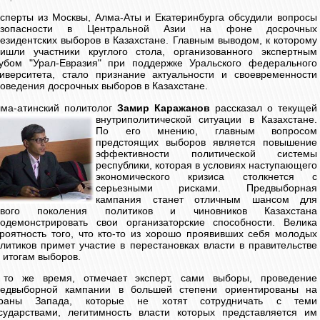
сперты из Москвы, Алма-Аты и Екатеринбурга обсудили вопросы
езопасности в Центральной Азии на фоне досрочных
езидентских выборов в Казахстане. Главным выводом, к которому
ишли участники круглого стола, организованного экспертным
убом "Урал-Евразия" при поддержке Уральского федерального
иверситета, стало признание актуальности и своевременности
оведения досрочных выборов в Казахстане.
ма-атинский политолог
Замир Каражанов
рассказал о текущей
внутриполитической ситуации в Казахстане.
По его мнению, главным вопросом
предстоящих выборов является повышение
эффективности политической системы
республики, которая в условиях наступающего
экономического кризиса столкнется с
серьезными рисками. Предвыборная
кампания станет отличным шансом для
ового поколения политиков и чиновников Казахстана
одемонстрировать свои организаторские способности. Велика
роятность того, что кто-то из хорошо проявивших себя молодых
литиков примет участие в перестановках власти в правительстве
 итогам выборов.
 то же время, отмечает эксперт, сами выборы, проведение
редвыборной кампании в большей степени ориентированы на
траны Запада, которые не хотят сотрудничать с теми
сударствами, легитимность власти которых представляется им