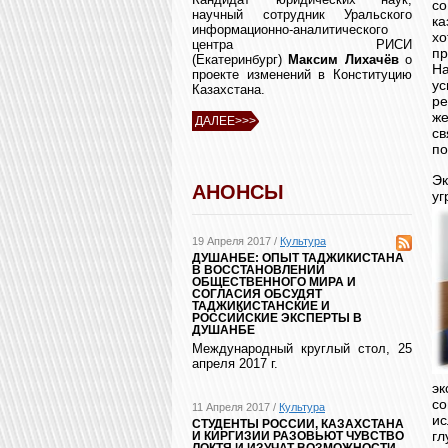
с
научный сотрудник Уральского
ка
информационно-аналитического
хо
центра РИСИ
пр
(Екатеринбург)
Максим Лихачёв
о
На
проекте изменений в Конституцию
у
Казахстана.
ре
же
ДАЛЕЕ>>>
св
по
Эк
АНОНСЫ
уг
19 Апреля 2017 /
Культура
ДУШАНБЕ: ОПЫТ ТАДЖИКИСТАНА
В ВОССТАНОВЛЕНИИ
ОБЩЕСТВЕННОГО МИРА И
СОГЛАСИЯ ОБСУДЯТ
ТАДЖИКИСТАНСКИЕ И
РОССИЙСКИЕ ЭКСПЕРТЫ В
ДУШАНБЕ
Международный круглый стол, 25
апреля 2017 г.
э
с
11 Апреля 2017 /
Культура
и
СТУДЕНТЫ РОССИИ, КАЗАХСТАНА
гл
И КИРГИЗИИ РАЗОВЬЮТ ЧУВСТВО
ЛОКТЯ И ИЗУЧАТ ВОЗМОЖНОСТИ