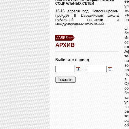
е
СОЦИАЛЬНЫХ СЕТЕЙ
ур
м
13-15 апреля под Новосибирском
не
пройдёт II Евразийская школа
на
публичной политики и
международных отношений.
О
б
И
ДАЛЕЕ>>>
ос
АРХИВ
эт
А
те
Выбирите период:
н
в
…
по
По
в 
Од
с
бе
та
ус
вн
ра
те
э
об