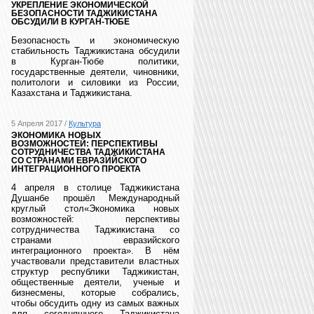
УКРЕПЛЕНИЕ ЭКОНОМИЧЕСКОЙ
БЕЗОПАСНОСТИ ТАДЖИКИСТАНА
ОБСУДИЛИ В КУРГАН-ТЮБЕ
Безопасность и экономическую
стабильность Таджикистана обсудили
в Курган-Тюбе политики,
государственные деятели, чиновники,
политологи и силовики из России,
Казахстана и Таджикистана.
5 Апреля 2017 /
Культура
ЭКОНОМИКА НОВЫХ
ВОЗМОЖНОСТЕЙ: ПЕРСПЕКТИВЫ
СОТРУДНИЧЕСТВА ТАДЖИКИСТАНА
СО СТРАНАМИ ЕВРАЗИЙСКОГО
ИНТЕГРАЦИОННОГО ПРОЕКТА
4 апреля в столице Таджикистана
Душанбе прошёл Международный
круглый стол«Экономика новых
возможностей: перспективы
сотрудничества Таджикистана со
странами евразийского
интеграционного проекта». В нём
участвовали представители властных
структур республики Таджикистан,
общественные деятели, ученые и
бизнесмены, которые собрались,
чтобы обсудить одну из самых важных
для сегодняшнего Таджикистана