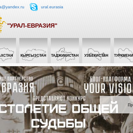
ia@yandex.ru
ural.eurasia
"УРАЛ-ЕВРАЗИЯ"
АХСТАН
КЫРГЫЗСТАН
ТАДЖИКИСТАН
УЗБЕКИСТАН
ТУРКМЕН
Пр