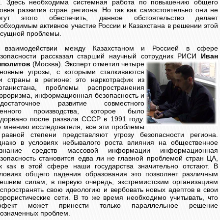
е. Здесь необходима системная работа по повышению общего
овня развития стран региона. Но так как самостоятельно они не
огут этого обеспечить, данное обстоятельство делает
обходимым активное участие России и Казахстана в решении этой
сущной проблемы.
 взаимодействии между Казахстаном и Россией в сфере
езопасности рассказал старший научный сотрудник РИСИ
Иван
пполитов
(Москва).
Эксперт отметил четыре
новные угрозы, с которыми сталкиваются
и страны в регионе: это наркотрафик из
фганистана, проблемы распространения
рроризма, информационная безопасность и
едостаточное развитие совместного
оенного производства, которое было
дорвано после развала СССР в 1991 году.
 мнению исследователя, все эти проблемы
равной степени представляют угрозу безопасности региона.
нако в условиях небывалого роста влияния на общественное
ознание средств массовой информации информационная
зопасность становится едва ли не главной проблемой стран ЦА,
к как в этой сфере наши государства значительно отстают. В
ловиях общего падения образования это позволяет различным
ешним силам, в первую очередь, экстремистским организациям
спространять свою идеологию и вербовать новых адептов в свои
ррористические сети. В то же время необходимо учитывать, что
ффект может принести только параллельное решение
означенных проблем.