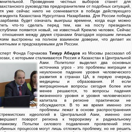
омнительной. Проведение честных выборов станет для
захстанского руководства предохранителем от подобных ситуаций,
тя уже сейчас никто не сомневается в победе действующего
езидента Казахстана Нурсултана Назарбаева. Для России победа
зарбаева будет означать выигрыш времени, когда еще можно
спеть что-то сделать перед тем, как на посту президента
спублики появится новый, не известный Кремлю человек. Сейчас
 отношения между двумя странами благодаря хорошим личным
язям выстроены на полном взаимном доверии, что делает их
нятными и предсказуемыми для России.
сперт Фонда Горчакова
Тимур Абидов
из Москвы рассказал об
розах, с которыми сталкиваются Россия и Казахстан в Центральной
Азии.
Политолог выделил два основных
источника угроз - это проблемы миграции и
неуклонное падение уровня человеческого
развития в странах ЦА, в первую очередь
медицины и образования. И если
миграционные вопросы сегодня более или
менее решаются, то вопросы падения
жизненного уровня и уровня человеческого
капитала в регионе практически не
обсуждаются. В то же время именно эти
проблемы лежат в основе распространения
кстремистских идеологий в Центральной Азии, именно они
овершают поворот региона к терроризму и радикальному
сламизму. Попытки силового подавления проявлений этих
убинных процессов могут лишь отложить проблему, но не решить