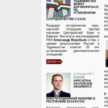
ТАДЖИКИСТАН
МОЖЕТ
Эк
ДОГОВОРИТЬСЯ
б
ОБ
УГЛУБЛЕННОМ
пр
пр
СОТРУДНИЧЕСТВЕ С ЕАЭС
кл
ун
Кандидат исторических наук,
пр
научный сотрудник Центра
изучения Центральной Азии и
Ал
Кавказа Института востоковедения
РАН
Александр Воробьев
о том, с
какими результатами Россия и
Таджикистан отметят 25 лет
установления дипломатических
отношений.
ДАЛЕЕ>>>
н
31 Января 2017 /
пр
Культура
ве
НУРСУЛТАН
по
НАЗАРБАЕВ
по
ОБЪЯВИЛ О
В
п
КОНСТИТУЦИОННОЙ РЕФОРМЕ В
с
РЕСПУБЛИКЕ КАЗАХСТАН
го
Кандидат юридических наук,