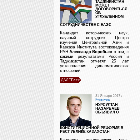
ТАДЖИКИСТАН
МОЖЕТ
ДОГОВОРИТЬСЯ
ОБ
УГЛУБЛЕННОМ
СОТРУДНИЧЕСТВЕ С ЕАЭС
Кандидат исторических наук,
научный сотрудник Центра
изучения Центральной Азии и
Кавказа Института востоковедения
РАН
Александр Воробьев
о том, с
какими результатами Россия и
Таджикистан отметят 25 лет
установления дипломатических
отношений.
ДАЛЕЕ>>>
31 Января 2017 /
Культура
НУРСУЛТАН
НАЗАРБАЕВ
ОБЪЯВИЛ О
КОНСТИТУЦИОННОЙ РЕФОРМЕ В
РЕСПУБЛИКЕ КАЗАХСТАН
Кандидат юридических наук,