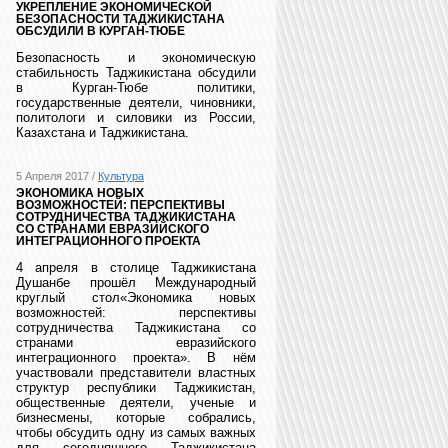
УКРЕПЛЕНИЕ ЭКОНОМИЧЕСКОЙ
БЕЗОПАСНОСТИ ТАДЖИКИСТАНА
ОБСУДИЛИ В КУРГАН-ТЮБЕ
Безопасность и экономическую
стабильность Таджикистана обсудили
в Курган-Тюбе политики,
государственные деятели, чиновники,
политологи и силовики из России,
Казахстана и Таджикистана.
5 Апреля 2017 /
Культура
ЭКОНОМИКА НОВЫХ
ВОЗМОЖНОСТЕЙ: ПЕРСПЕКТИВЫ
СОТРУДНИЧЕСТВА ТАДЖИКИСТАНА
СО СТРАНАМИ ЕВРАЗИЙСКОГО
ИНТЕГРАЦИОННОГО ПРОЕКТА
4 апреля в столице Таджикистана
Душанбе прошёл Международный
круглый стол«Экономика новых
возможностей: перспективы
сотрудничества Таджикистана со
странами евразийского
интеграционного проекта». В нём
участвовали представители властных
структур республики Таджикистан,
общественные деятели, ученые и
бизнесмены, которые собрались,
чтобы обсудить одну из самых важных
для сегодняшнего Таджикистана