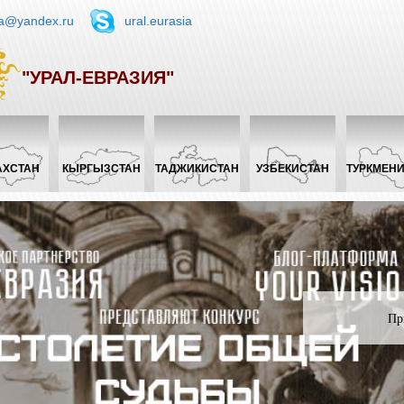
ia@yandex.ru
ural.eurasia
"УРАЛ-ЕВРАЗИЯ"
АХСТАН
КЫРГЫЗСТАН
ТАДЖИКИСТАН
УЗБЕКИСТАН
ТУРКМЕН
Пр