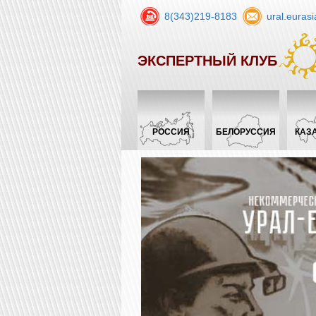
8(343)219-8183
ural.euras
ЭКСПЕРТНЫЙ КЛУБ
РОССИЯ
БЕЛОРУССИЯ
КАЗ