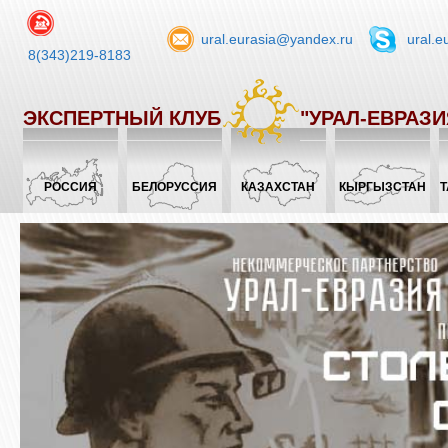
ural.eurasia@yandex.ru
ural.e
8(343)219-8183
ЭКСПЕРТНЫЙ КЛУБ
"УРАЛ-ЕВРАЗИ
РОССИЯ
БЕЛОРУССИЯ
КАЗАХСТАН
КЫРГЫЗСТАН