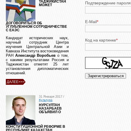
ТАДЖИКИСТАН
Подтверждение пароля
МОЖЕТ
E-Mail
*
ДОГОВОРИТЬСЯ ОБ
УГЛУБЛЕННОМ СОТРУДНИЧЕСТВЕ
С ЕАЭС
Кандидат исторических наук,
Код на картинке
*
научный сотрудник Центра
изучения Центральной Азии и
Кавказа Института востоковедения
РАН
Александр Воробьев
о том,
с какими результатами Россия и
Таджикистан отметят 25 лет
установления дипломатических
отношений.
ДАЛЕЕ>>>
31 Января 2017 /
Культура
НУРСУЛТАН
НАЗАРБАЕВ
ОБЪЯВИЛ О
КОНСТИТУЦИОННОЙ РЕФОРМЕ В
РЕСПУБЛИКЕ КАЗАХСТАН