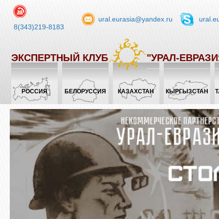
ural.eurasia@yandex.ru
ural.e
8(343)219-8183
ЭКСПЕРТНЫЙ КЛУБ
"УРАЛ-ЕВРАЗИ
РОССИЯ
БЕЛОРУССИЯ
КАЗАХСТАН
КЫРГЫЗСТАН