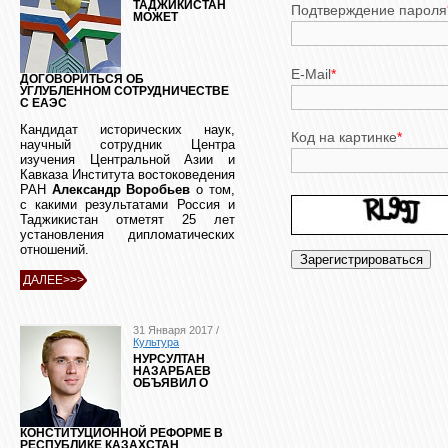
ТАДЖИКИСТАН
Подтверждение пароля
МОЖЕТ
E-Mail
*
ДОГОВОРИТЬСЯ ОБ
УГЛУБЛЕННОМ СОТРУДНИЧЕСТВЕ
С ЕАЭС
Кандидат исторических наук,
Код на картинке
*
научный сотрудник Центра
изучения Центральной Азии и
Кавказа Института востоковедения
РАН
Александр Воробьев
о том,
с какими результатами Россия и
Таджикистан отметят 25 лет
установления дипломатических
отношений.
ДАЛЕЕ>>>
31 Января 2017 /
Культура
НУРСУЛТАН
НАЗАРБАЕВ
ОБЪЯВИЛ О
КОНСТИТУЦИОННОЙ РЕФОРМЕ В
РЕСПУБЛИКЕ КАЗАХСТАН