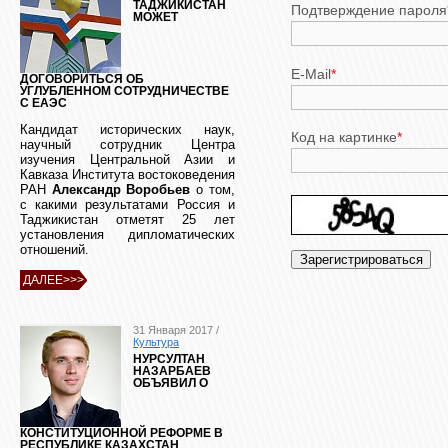
ТАДЖИКИСТАН
Подтверждение пароля
МОЖЕТ
E-Mail
*
ДОГОВОРИТЬСЯ ОБ
УГЛУБЛЕННОМ СОТРУДНИЧЕСТВЕ
С ЕАЭС
Кандидат исторических наук,
Код на картинке
*
научный сотрудник Центра
изучения Центральной Азии и
Кавказа Института востоковедения
РАН
Александр Воробьев
о том,
с какими результатами Россия и
Таджикистан отметят 25 лет
установления дипломатических
отношений.
ДАЛЕЕ>>>
31 Января 2017 /
Культура
НУРСУЛТАН
НАЗАРБАЕВ
ОБЪЯВИЛ О
КОНСТИТУЦИОННОЙ РЕФОРМЕ В
РЕСПУБЛИКЕ КАЗАХСТАН