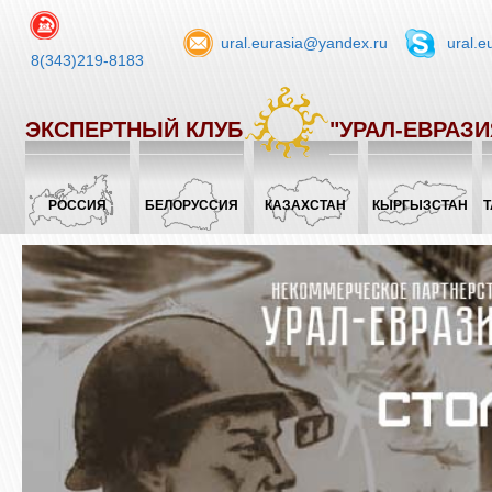
ural.eurasia@yandex.ru
ural.e
8(343)219-8183
ЭКСПЕРТНЫЙ КЛУБ
"УРАЛ-ЕВРАЗИ
РОССИЯ
БЕЛОРУССИЯ
КАЗАХСТАН
КЫРГЫЗСТАН