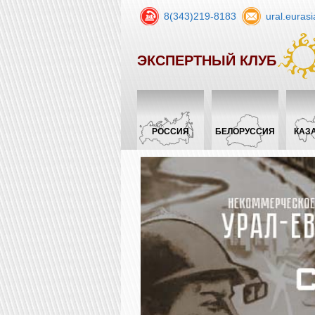
8(343)219-8183
ural.euras
ЭКСПЕРТНЫЙ КЛУБ
РОССИЯ
БЕЛОРУССИЯ
КАЗ