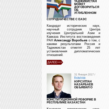
ТАДЖИКИСТАН
МОЖЕТ
ДОГОВОРИТЬСЯ
ОБ
УГЛУБЛЕННОМ
СОТРУДНИЧЕСТВЕ С ЕАЭС
Кандидат исторических наук,
научный сотрудник Центра
изучения Центральной Азии и
Кавказа Института востоковедения
РАН
Александр Воробьев
о том, с
какими результатами Россия и
Таджикистан отметят 25 лет
установления дипломатических
отношений.
ДАЛЕЕ>>>
31 Января 2017 /
Культура
НУРСУЛТАН
НАЗАРБАЕВ
ОБЪЯВИЛ О
КОНСТИТУЦИОННОЙ РЕФОРМЕ В
РЕСПУБЛИКЕ КАЗАХСТАН
Кандидат юридических наук,