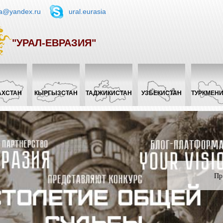
ia@yandex.ru
ural.eurasia
"УРАЛ-ЕВРАЗИЯ"
АХСТАН
КЫРГЫЗСТАН
ТАДЖИКИСТАН
УЗБЕКИСТАН
ТУРКМЕН
Пр