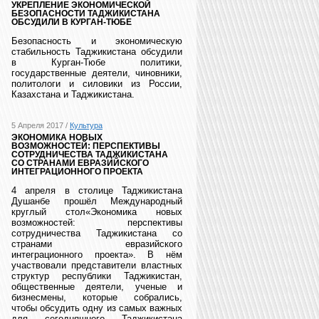
УКРЕПЛЕНИЕ ЭКОНОМИЧЕСКОЙ
БЕЗОПАСНОСТИ ТАДЖИКИСТАНА
ОБСУДИЛИ В КУРГАН-ТЮБЕ
Безопасность и экономическую
стабильность Таджикистана обсудили
в Курган-Тюбе политики,
государственные деятели, чиновники,
политологи и силовики из России,
Казахстана и Таджикистана.
5 Апреля 2017 /
Культура
ЭКОНОМИКА НОВЫХ
ВОЗМОЖНОСТЕЙ: ПЕРСПЕКТИВЫ
СОТРУДНИЧЕСТВА ТАДЖИКИСТАНА
СО СТРАНАМИ ЕВРАЗИЙСКОГО
ИНТЕГРАЦИОННОГО ПРОЕКТА
4 апреля в столице Таджикистана
Душанбе прошёл Международный
круглый стол«Экономика новых
возможностей: перспективы
сотрудничества Таджикистана со
странами евразийского
интеграционного проекта». В нём
участвовали представители властных
структур республики Таджикистан,
общественные деятели, ученые и
бизнесмены, которые собрались,
чтобы обсудить одну из самых важных
для сегодняшнего Таджикистана