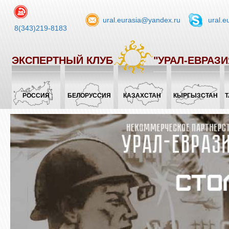
ural.eurasia@yandex.ru
ural.e
8(343)219-8183
ЭКСПЕРТНЫЙ КЛУБ
"УРАЛ-ЕВРАЗИ
РОССИЯ
БЕЛОРУССИЯ
КАЗАХСТАН
КЫРГЫЗСТАН