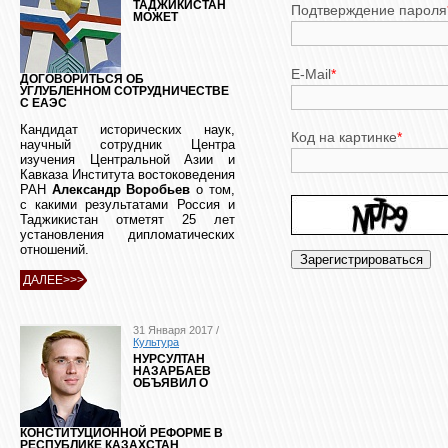
ТАДЖИКИСТАН
Подтверждение пароля
МОЖЕТ
E-Mail
*
ДОГОВОРИТЬСЯ ОБ
УГЛУБЛЕННОМ СОТРУДНИЧЕСТВЕ
С ЕАЭС
Кандидат исторических наук,
Код на картинке
*
научный сотрудник Центра
изучения Центральной Азии и
Кавказа Института востоковедения
РАН
Александр Воробьев
о том,
с какими результатами Россия и
Таджикистан отметят 25 лет
установления дипломатических
отношений.
ДАЛЕЕ>>>
31 Января 2017 /
Культура
НУРСУЛТАН
НАЗАРБАЕВ
ОБЪЯВИЛ О
КОНСТИТУЦИОННОЙ РЕФОРМЕ В
РЕСПУБЛИКЕ КАЗАХСТАН