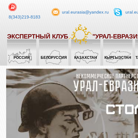
ural.eurasia@yandex.ru
ural.e
8(343)219-8183
ЭКСПЕРТНЫЙ КЛУБ
"УРАЛ-ЕВРАЗИ
РОССИЯ
БЕЛОРУССИЯ
КАЗАХСТАН
КЫРГЫЗСТАН