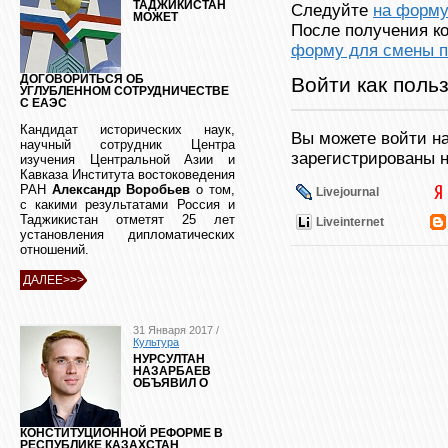
ТАДЖИКИСТАН
Следуйте
на форму
МОЖЕТ
После получения ко
форму для смены п
Войти как поль
ДОГОВОРИТЬСЯ ОБ
УГЛУБЛЕННОМ СОТРУДНИЧЕСТВЕ
С ЕАЭС
Кандидат исторических наук,
Вы можете войти на
научный сотрудник Центра
зарегистрированы н
изучения Центральной Азии и
Кавказа Института востоковедения
РАН
Александр Воробьев
о том,
Livejournal
с какими результатами Россия и
Таджикистан отметят 25 лет
Liveinternet
установления дипломатических
отношений.
ДАЛЕЕ>>>
31 Января 2017 /
Культура
НУРСУЛТАН
НАЗАРБАЕВ
ОБЪЯВИЛ О
КОНСТИТУЦИОННОЙ РЕФОРМЕ В
РЕСПУБЛИКЕ КАЗАХСТАН