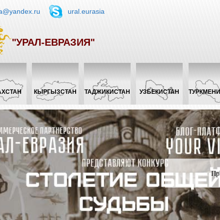
ia@yandex.ru
ural.eurasia
"УРАЛ-ЕВРАЗИЯ"
АХСТАН
КЫРГЫЗСТАН
ТАДЖИКИСТАН
УЗБЕКИСТАН
ТУРКМЕН
Пр