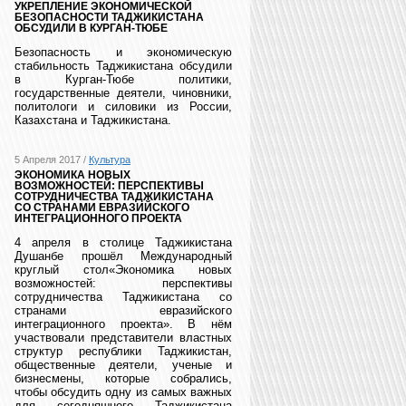
УКРЕПЛЕНИЕ ЭКОНОМИЧЕСКОЙ
БЕЗОПАСНОСТИ ТАДЖИКИСТАНА
ОБСУДИЛИ В КУРГАН-ТЮБЕ
Безопасность и экономическую
стабильность Таджикистана обсудили
в Курган-Тюбе политики,
государственные деятели, чиновники,
политологи и силовики из России,
Казахстана и Таджикистана.
5 Апреля 2017 /
Культура
ЭКОНОМИКА НОВЫХ
ВОЗМОЖНОСТЕЙ: ПЕРСПЕКТИВЫ
СОТРУДНИЧЕСТВА ТАДЖИКИСТАНА
СО СТРАНАМИ ЕВРАЗИЙСКОГО
ИНТЕГРАЦИОННОГО ПРОЕКТА
4 апреля в столице Таджикистана
Душанбе прошёл Международный
круглый стол«Экономика новых
возможностей: перспективы
сотрудничества Таджикистана со
странами евразийского
интеграционного проекта». В нём
участвовали представители властных
структур республики Таджикистан,
общественные деятели, ученые и
бизнесмены, которые собрались,
чтобы обсудить одну из самых важных
для сегодняшнего Таджикистана