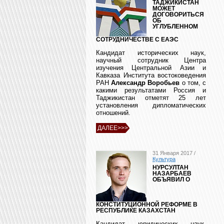
ТАДЖИКИСТАН
МОЖЕТ
ДОГОВОРИТЬСЯ
ОБ
УГЛУБЛЕННОМ
СОТРУДНИЧЕСТВЕ С ЕАЭС
Кандидат исторических наук,
научный сотрудник Центра
изучения Центральной Азии и
Кавказа Института востоковедения
РАН
Александр Воробьев
о том, с
какими результатами Россия и
Таджикистан отметят 25 лет
установления дипломатических
отношений.
ДАЛЕЕ>>>
31 Января 2017 /
Культура
НУРСУЛТАН
НАЗАРБАЕВ
ОБЪЯВИЛ О
КОНСТИТУЦИОННОЙ РЕФОРМЕ В
РЕСПУБЛИКЕ КАЗАХСТАН
Кандидат юридических наук,