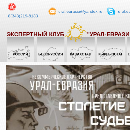
ural.eurasia@yandex.ru
ural.e
8(343)219-8183
ЭКСПЕРТНЫЙ КЛУБ
"УРАЛ-ЕВРАЗИ
РОССИЯ
БЕЛОРУССИЯ
КАЗАХСТАН
КЫРГЫЗСТАН