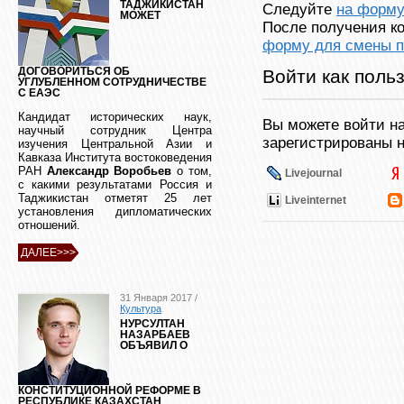
ТАДЖИКИСТАН
Следуйте
на форму
МОЖЕТ
После получения ко
форму для смены п
Войти как поль
ДОГОВОРИТЬСЯ ОБ
УГЛУБЛЕННОМ СОТРУДНИЧЕСТВЕ
С ЕАЭС
Кандидат исторических наук,
Вы можете войти на
научный сотрудник Центра
зарегистрированы н
изучения Центральной Азии и
Кавказа Института востоковедения
РАН
Александр Воробьев
о том,
Livejournal
с какими результатами Россия и
Таджикистан отметят 25 лет
Liveinternet
установления дипломатических
отношений.
ДАЛЕЕ>>>
31 Января 2017 /
Культура
НУРСУЛТАН
НАЗАРБАЕВ
ОБЪЯВИЛ О
КОНСТИТУЦИОННОЙ РЕФОРМЕ В
РЕСПУБЛИКЕ КАЗАХСТАН