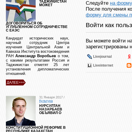
ТАДЖИКИСТАН
Следуйте
на форму
МОЖЕТ
После получения ко
форму для смены п
Войти как поль
ДОГОВОРИТЬСЯ ОБ
УГЛУБЛЕННОМ СОТРУДНИЧЕСТВЕ
С ЕАЭС
Кандидат исторических наук,
Вы можете войти на
научный сотрудник Центра
зарегистрированы н
изучения Центральной Азии и
Кавказа Института востоковедения
РАН
Александр Воробьев
о том,
Livejournal
с какими результатами Россия и
Таджикистан отметят 25 лет
Liveinternet
установления дипломатических
отношений.
ДАЛЕЕ>>>
31 Января 2017 /
Культура
НУРСУЛТАН
НАЗАРБАЕВ
ОБЪЯВИЛ О
КОНСТИТУЦИОННОЙ РЕФОРМЕ В
РЕСПУБЛИКЕ КАЗАХСТАН