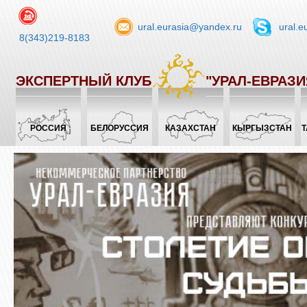
ural.eurasia@yandex.ru
ural.e
8(343)219-8183
ЭКСПЕРТНЫЙ КЛУБ
"УРАЛ-ЕВРАЗИ
РОССИЯ
БЕЛОРУССИЯ
КАЗАХСТАН
КЫРГЫЗСТАН