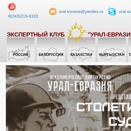
ural.eurasia@yandex.ru
ural.e
8(343)219-8183
ЭКСПЕРТНЫЙ КЛУБ
"УРАЛ-ЕВРАЗИ
РОССИЯ
БЕЛОРУССИЯ
КАЗАХСТАН
КЫРГЫЗСТАН