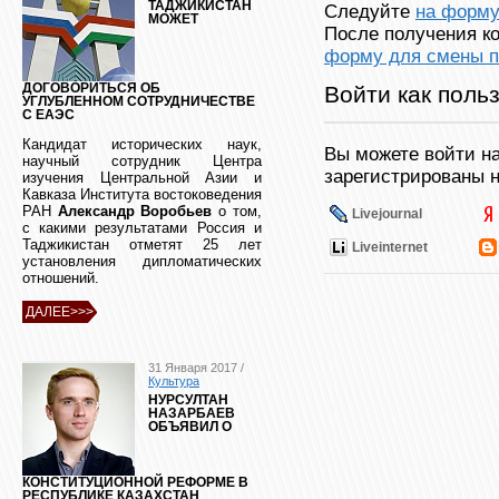
ТАДЖИКИСТАН
Следуйте
на форму
МОЖЕТ
После получения ко
форму для смены п
Войти как поль
ДОГОВОРИТЬСЯ ОБ
УГЛУБЛЕННОМ СОТРУДНИЧЕСТВЕ
С ЕАЭС
Кандидат исторических наук,
Вы можете войти на
научный сотрудник Центра
зарегистрированы н
изучения Центральной Азии и
Кавказа Института востоковедения
РАН
Александр Воробьев
о том,
Livejournal
с какими результатами Россия и
Таджикистан отметят 25 лет
Liveinternet
установления дипломатических
отношений.
ДАЛЕЕ>>>
31 Января 2017 /
Культура
НУРСУЛТАН
НАЗАРБАЕВ
ОБЪЯВИЛ О
КОНСТИТУЦИОННОЙ РЕФОРМЕ В
РЕСПУБЛИКЕ КАЗАХСТАН